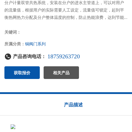
分户计量双管共热系统，安装在分户的进水主管道上，可以对用户
的流量值，根据用户的实际需要人工设定，流量值可锁定，起到平
衡热网热力分配及分户整体温度的控制，防止热能浪费，达到节能
的目的。对于不需要供暖的用户，可以通过锁闭阀断开通往用户的
热水，起到了节能的作用，而且锁闭阀的开启必须用钥匙才可以，
关键词：
便于供热单位收取取暖费，杜绝了以往不交费还可以用热情况的出
所属分类：
铜阀门系列
现。
18759263720
产品咨询电话：
获取报价
相关产品
产品描述